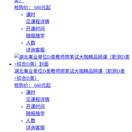
类）
抢购价：
680元起
课时
见课程详情
开课时间
随报随学
人数
详询客服
湖北事业单位D类教师岗笔试大咖精品网课（职测D类
+综合D类）
抢购价：
680元起
课时
见课程详情
开课时间
随报随学
人数
详询客服