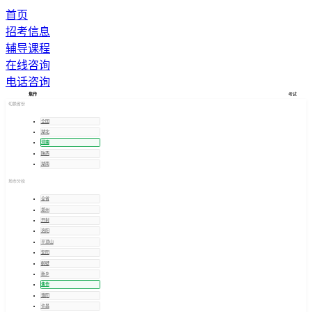
首页
招考信息
辅导课程
在线咨询
电话咨询
考试
焦作
切换省份
全国
湖北
河南
陕西
湖南
地市分校
全省
郑州
开封
洛阳
平顶山
安阳
鹤壁
新乡
焦作
濮阳
许昌