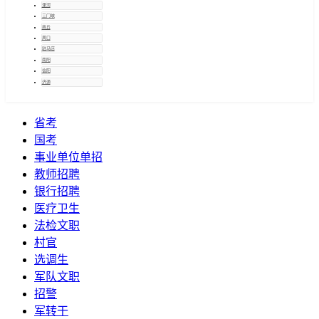
漯河
三门峡
商丘
周口
驻马店
南阳
信阳
济源
省考
国考
事业单位单招
教师招聘
银行招聘
医疗卫生
法检文职
村官
选调生
军队文职
招警
军转干